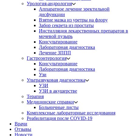
Урология-андрология
Аппаратное лечение эректильной
дисфункции
Взятие мазка из уретры на флору
Забор секрета из простаты
Инстилляция лекарственных препаратов в
мочевой пузырь
Консультирование
Лабораторная диагностика
Лечение ЗППП
Гастроэнтерология
Консультирование
Лабораторная диагностика
Узи
Ультразвуковая диагностика
УЗИ
УЗИ в акушерстве
Терапия
Медицинские справки
Больничные листы
Комплексные лабораторные исследования
Реабилитация после COVID-19
Врачи
Отзывы
Новости