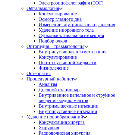
Электроэнцефалография (ЭЭГ)
Офтальмология
Консультирование
Осмотр глазного дна
Измерение внутриглазного давления
Удаление инородного тела
Субконьюктивальная инъекция
Подбор очков
Ортопедия – травматология
Внутрисуставная плазмотерапия
Консультирование
Протез суставной жидкости
Физиолечение
Остеопатия
Процедурный кабинет
Анализы
Дневной стационар
Внутривенное капельное и струйное
введение медикаментов
Внутримышечные инъекции
Внутрисуставные инъекции
Удаление новообразований
Консультация хирурга
Хирургия
Радиоволновая хирургия