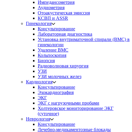
Импедансометрия
Аудиометрия
Отоакустическая эмиссия
КСВП и ASSR
Гинекология
Консультирование
Лабораторная диагностика
Установка внутриматочной спирали (ВМС) в
гинекологии
Удаление ВМС
Кольпоскопия
Биопсия
Радиоволновая хирургия
УЗИ
УЗИ молочных желез
Кардиология
Консультирование
Эхокардиография
ЭКГ
ЭКГ с нагрузочными пробами
Холтеровское мониторирование ЭКГ
(суточное)
Неврология
Консультирование
Лечебно-медикаментозные блокады