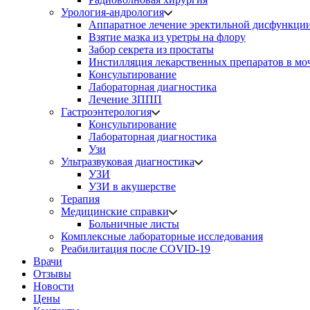
Урология-андрология
Аппаратное лечение эректильной дисфункци
Взятие мазка из уретры на флору
Забор секрета из простаты
Инстилляция лекарственных препаратов в мо
Консультирование
Лабораторная диагностика
Лечение ЗППП
Гастроэнтерология
Консультирование
Лабораторная диагностика
Узи
Ультразвуковая диагностика
УЗИ
УЗИ в акушерстве
Терапия
Медицинские справки
Больничные листы
Комплексные лабораторные исследования
Реабилитация после COVID-19
Врачи
Отзывы
Новости
Цены