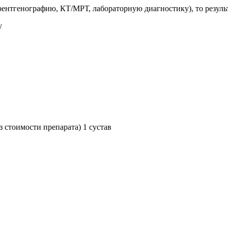
ентгенографию, КТ/МРТ, лабораторную диагностику), то результ
у
 стоимости препарата) 1 сустав