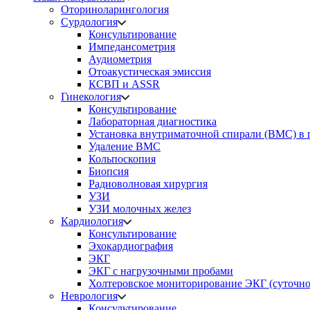
Оториноларингология
Сурдология
Консультирование
Импедансометрия
Аудиометрия
Отоакустическая эмиссия
КСВП и ASSR
Гинекология
Консультирование
Лабораторная диагностика
Установка внутриматочной спирали (ВМС) в 
Удаление ВМС
Кольпоскопия
Биопсия
Радиоволновая хирургия
УЗИ
УЗИ молочных желез
Кардиология
Консультирование
Эхокардиография
ЭКГ
ЭКГ с нагрузочными пробами
Холтеровское мониторирование ЭКГ (суточно
Неврология
Консультирование