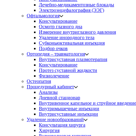
Лечебно-медикаментозные блокады
Электроэнцефалография (ЭЭГ)
Офтальмология
Консультирование
Осмотр глазного дна
Измерение внутриглазного давления
Удаление инородного тела
Субконьюктивальная инъекция
Подбор очков
Ортопедия – травматология
Внутрисуставная плазмотерапия
Консультирование
Протез суставной жидкости
Физиолечение
Остеопатия
Процедурный кабинет
Анализы
Дневной стационар
Внутривенное капельное и струйное введени
Внутримышечные инъекции
Внутрисуставные инъекции
Удаление новообразований
Консультация хирурга
Хирургия
Радиоволновая хирургия