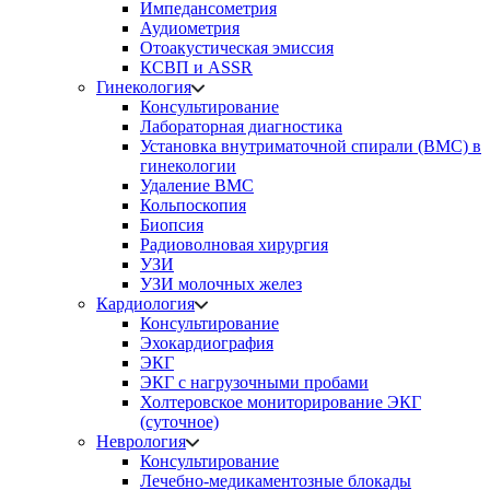
Импедансометрия
Аудиометрия
Отоакустическая эмиссия
КСВП и ASSR
Гинекология
Консультирование
Лабораторная диагностика
Установка внутриматочной спирали (ВМС) в
гинекологии
Удаление ВМС
Кольпоскопия
Биопсия
Радиоволновая хирургия
УЗИ
УЗИ молочных желез
Кардиология
Консультирование
Эхокардиография
ЭКГ
ЭКГ с нагрузочными пробами
Холтеровское мониторирование ЭКГ
(суточное)
Неврология
Консультирование
Лечебно-медикаментозные блокады