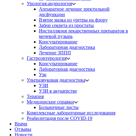
Урология-андрология
Аппаратное лечение эректильной
дисфункции
Взятие мазка из уретры на флору
Забор секрета из простаты
Инстилляция лекарственных препаратов в
мочевой пузырь
Консультирование
Лабораторная диагностика
Лечение ЗППП
Гастроэнтерология
Консультирование
Лабораторная диагностика
Узи
Ультразвуковая диагностика
УЗИ
УЗИ в акушерстве
Терапия
Медицинские справки
Больничные листы
Комплексные лабораторные исследования
Реабилитация после COVID-19
Врачи
Отзывы
Новости