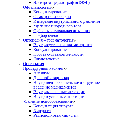
Электроэнцефалография (ЭЭГ)
Офтальмология
Консультирование
Осмотр глазного дна
Измерение внутриглазного давления
Удаление инородного тела
Субконьюктивальная инъекция
Подбор очков
Ортопедия – травматология
Внутрисуставная плазмотерапия
Консультирование
Протез суставной жидкости
Физиолечение
Остеопатия
Процедурный кабинет
Анализы
Дневной стационар
Внутривенное капельное и струйное
введение медикаментов
Внутримышечные инъекции
Внутрисуставные инъекции
Удаление новообразований
Консультация хирурга
Хирургия
Радиоволновая хирургия