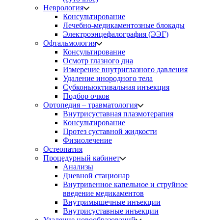
Неврология
Консультирование
Лечебно-медикаментозные блокады
Электроэнцефалография (ЭЭГ)
Офтальмология
Консультирование
Осмотр глазного дна
Измерение внутриглазного давления
Удаление инородного тела
Субконьюктивальная инъекция
Подбор очков
Ортопедия – травматология
Внутрисуставная плазмотерапия
Консультирование
Протез суставной жидкости
Физиолечение
Остеопатия
Процедурный кабинет
Анализы
Дневной стационар
Внутривенное капельное и струйное
введение медикаментов
Внутримышечные инъекции
Внутрисуставные инъекции
Удаление новообразований