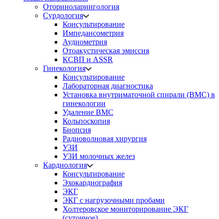
Оториноларингология
Сурдология
Консультирование
Импедансометрия
Аудиометрия
Отоакустическая эмиссия
КСВП и ASSR
Гинекология
Консультирование
Лабораторная диагностика
Установка внутриматочной спирали (ВМС) в
гинекологии
Удаление ВМС
Кольпоскопия
Биопсия
Радиоволновая хирургия
УЗИ
УЗИ молочных желез
Кардиология
Консультирование
Эхокардиография
ЭКГ
ЭКГ с нагрузочными пробами
Холтеровское мониторирование ЭКГ
(суточное)