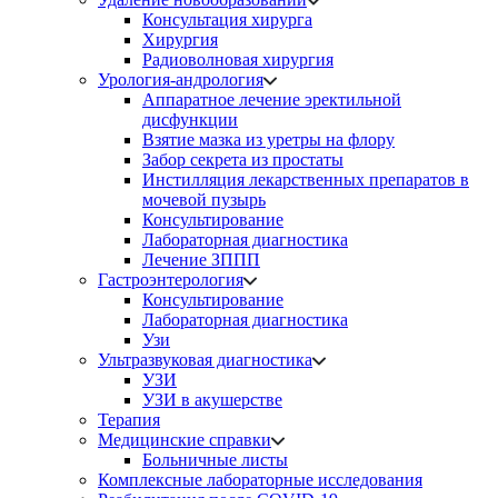
Консультация хирурга
Хирургия
Радиоволновая хирургия
Урология-андрология
Аппаратное лечение эректильной
дисфункции
Взятие мазка из уретры на флору
Забор секрета из простаты
Инстилляция лекарственных препаратов в
мочевой пузырь
Консультирование
Лабораторная диагностика
Лечение ЗППП
Гастроэнтерология
Консультирование
Лабораторная диагностика
Узи
Ультразвуковая диагностика
УЗИ
УЗИ в акушерстве
Терапия
Медицинские справки
Больничные листы
Комплексные лабораторные исследования